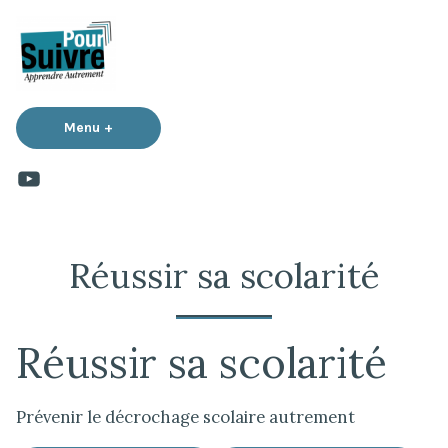
Accéder
au
contenu
Menu
+
expanded
collapsed
chaine
youtube
Réussir sa scolarité
Réussir sa scolarité
Prévenir le décrochage scolaire autrement