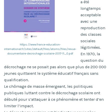
a été
longtemps
acceptable
avec une
reproduction
des classes
sociales
https://www.france-education-
légitimées.
international.fr/sites/default/files/atoms/files/revue-
En 1970, la
documentaire-decrochage-scolaire-2017-11_0.pdf
question du
décrochage ne se posait pas alors que plus de 200 000
jeunes quittaient le système éducatif français sans
qualification.
Le chômage de masse émergeant, les politiques
publiques luttant contre le décrochage scolaire ont
débuté pour s’attaquer à ce phénomène et tenter d’en
limiter l’impact.